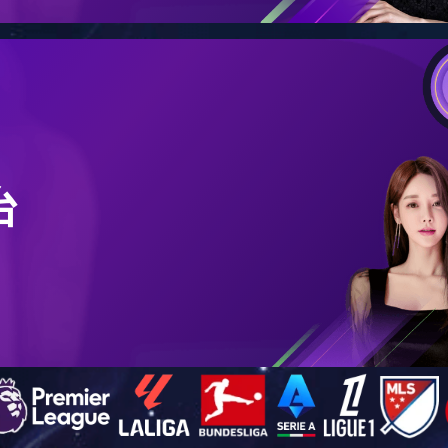
无线通讯
电动工具