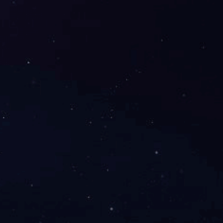
研发
微信二维码
力
乐鱼(中国)集团手机端
备
器