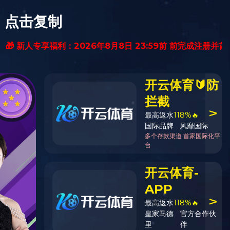
资讯
创新研发
乐鱼(中国)