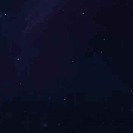
乐鱼(中
产品中心
行业应用
创新
介
粉末冶金铜基、铁
汽车领域
研发能
基、铁铜基系列含
化
粉末冶金结构零件
无线通讯
生产装
油轴承
誉
金属粉末注射成型
轨道交通
检测仪
零件
软磁铁氧体磁心
航空航天
电动工具
医疗设备
家用电器
工程机械
纺织机械