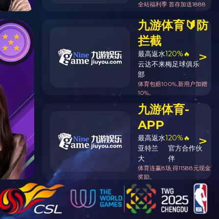
轨道交通
医疗设备