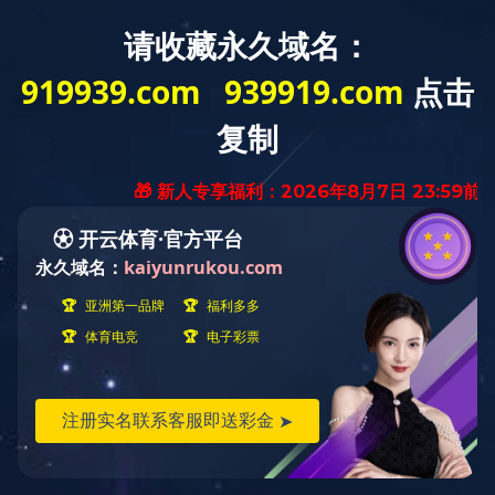
首页
关于乐鱼(中国)
创新研发
产品中心
行业应用
新闻资讯
研发能力
生产装备
检测仪器
创新研发
乐鱼(中国)