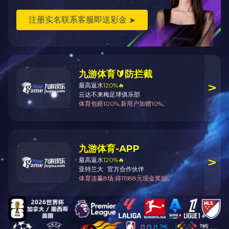
乐鱼页面在线登录
地址：江苏省海安市永安南路168号
电话：
86+513+88832617
88832618
88162808
传真：86+513+88833248 88162888
网址：
www.cyhdakg.com
邮箱：
yqjt@jsyq.cn
jsyqjtyxb@jsyq.cn
Copyright © 2025 乐鱼页面在线登录 . 版权所有
营业执照
网站建设：中企动力
南通
标签