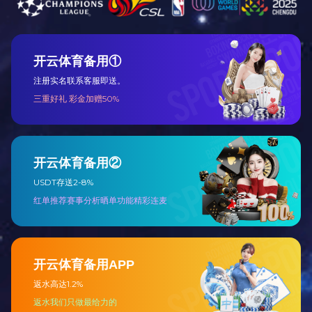
PRODUCTS
实力打造 · 乐鱼(中国)产品
粉末冶金铜基、铁基、铁铜基系列含油轴承