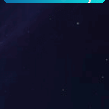
EAGLE-GLOBE NEWS
2025-07-10
聚焦乐鱼(中国)集团
2025亚洲粉末冶金国际会议
2025亚洲粉末冶金国际会议
2025-07-10
汽车行业—粉末冶金的核心应用 地位无可替代
粉末冶金是用金属粉末或金属粉末与非金属粉末的混合
物作为原料，经过粉末成形和高温烧结，制取金属材
2025-04-29
料、复合材料以及各种类型制品的工业技术。